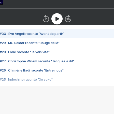
#30 : Eve Angeli raconte "Avant de partir"
#29 : MC Solaar raconte "Bouge de là"
28 : Lorie raconte "Je vais vite"
#27 : Christophe Willem raconte "Jacques a dit"
#26 : Chimène Badi raconte "Entre nous"
#25 : Indochine raconte "3e sexe"
#24 : Zaho raconte "C'est chelou"
#23 : Patrick Bruel raconte "Au café des délices"
#22 : Kyo raconte "Le chemin"