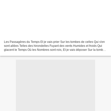
Les Passagères du Temps Et je vais prier Sur les tombes de celles Qui s'en
sont allées Telles des hirondelles Fuyant des vents Humides et froids Qui
glacent le Temps Où les Nombres sont rois, Et je vais déposer Sur la tombe
d'Adèle Quelques fleurs coupées...