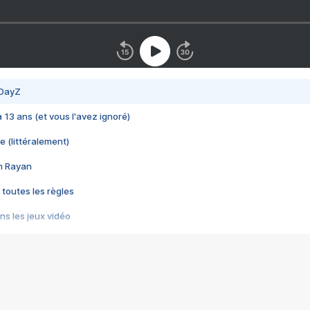
 DayZ
 a 13 ans (et vous l'avez ignoré)
e (littéralement)
im Rayan
 toutes les règles
s les jeux vidéo
us choquant de Rockstar ? - Le scandale BULLY
e plus moche de Steam
du RÊVE tourne au CAUCHEMAR