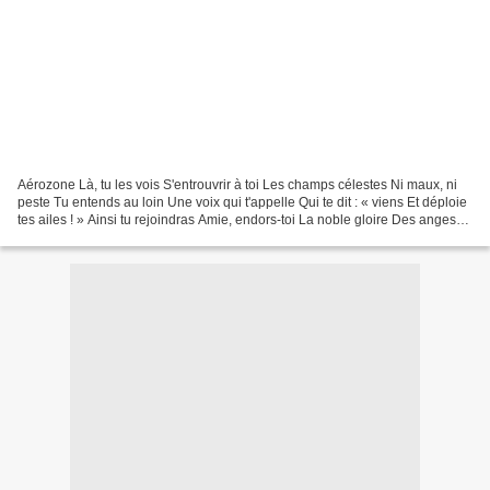
Aérozone Là, tu les vois S'entrouvrir à toi Les champs célestes Ni maux, ni
peste Tu entends au loin Une voix qui t'appelle Qui te dit : « viens Et déploie
tes ailes ! » Ainsi tu rejoindras Amie, endors-toi La noble gloire Des anges
du soir Qui de leurs...