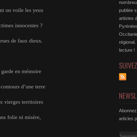
nombreus
t on voile les yeux
publiée s
artistes 
ctimes innocentes ?
Pyrénées
Occitanie
rues de faux dieux.
régional.
lecture !
SUIVE
 garde en mémoire
contours d’une terre
NEWSL
 vierges territoires
Abonnez-
ns folie ni misère,
articles 
Email