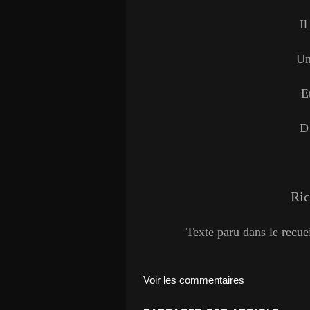
I
Un 
E
D
Ri
Texte paru dans le recuei
Voir les commentaires