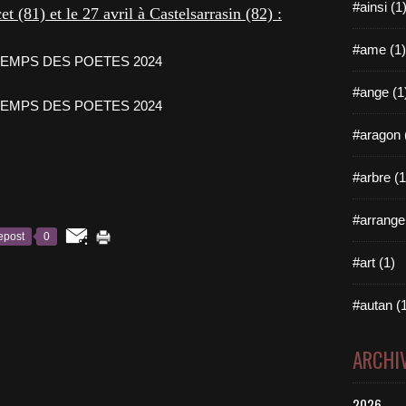
#ainsi (1
 (81) et le 27 avril à Castelsarrasin (82) :
#ame (1)
#ange (1
#aragon 
#arbre (1
#arrange
epost
0
#art (1)
#autan (
ARCHI
2026