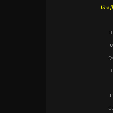
Une f
I
U
Qu
E
J
Co