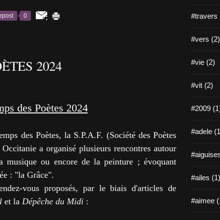
#travers 
epost
0
#vers (2)
ÈTES 2024
#vie (2)
#vit (2)
mps des Poètes 2024
#2009 (1
#adele (1
emps des Poètes, la S.P.A.F. (Société des Poètes
n Occitanie a organisé plusieurs rencontres autour
#aiguises
la musique ou encore de la peinture ; évoquant
e : "la Grâce".
#ailes (1
ndez-vous proposés, par le biais d'articles de
l
et
l
a
Dépêche du Midi
:
#aimee (