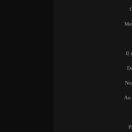
Q
Mes
Il
De
Noy
Au 
Pr