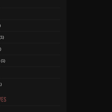
)
)
(1)
)
 (1)
1)
VES