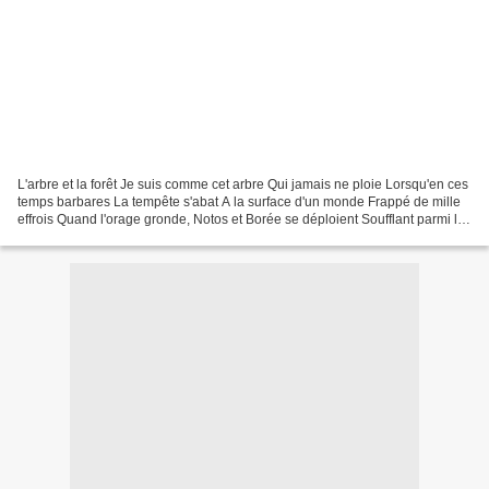
L'arbre et la forêt Je suis comme cet arbre Qui jamais ne ploie Lorsqu'en ces
temps barbares La tempête s'abat A la surface d'un monde Frappé de mille
effrois Quand l'orage gronde, Notos et Borée se déploient Soufflant parmi les
forêts D'une Terre en...