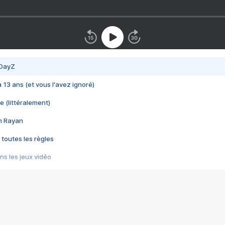
 DayZ
 a 13 ans (et vous l'avez ignoré)
e (littéralement)
im Rayan
 toutes les règles
s les jeux vidéo
us choquant de Rockstar ? - Le scandale BULLY
e plus moche de Steam
du RÊVE tourne au CAUCHEMAR