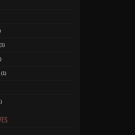
)
)
(1)
)
 (1)
1)
VES