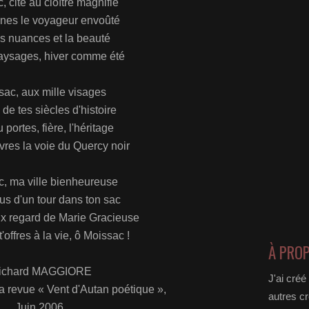
, cité au cloître magnifié
ines le voyageur envoûté
es nuances et la beauté
aysages, hiver comme été
sac, aux mille visages
 de tes siècles d'histoire
 portes, fière, l'héritage
vres la voie du Quercy noir
, ma ville bienheureuse
us d'un tour dans ton sac
x regard de Marie Gracieuse
'offres à la vie, ô Moissac !
À PRO
ichard MAGGIORE
J'ai créé
a revue « Vent d'Autan poétique »,
autres cr
Juin 2006.