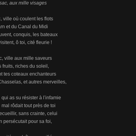
sac, aux mille visages
 ville où coulent les flots
rn et du Canal du Midi
vent, conquis, les bateaux
isitent, ô toi, cité fleurie !
, ville aux mille saveurs
 fruits, riches du soleil,
t tes coteaux enchanteurs
hasselas, et autres merveilles,
 qui as su résister à l'infamie
mal rôdait tout près de toi
ecueillir, sans crainte, celui
n persécutait pour sa foi,