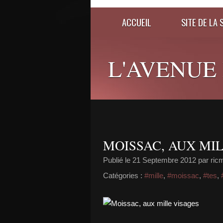
ACCUEIL
SITE DE LA 
L'AVENUE
MOISSAC, AUX MIL
Publié le
21 Septembre 2012
par ric
Catégories :
#mille
,
#moissac
,
#tes
,