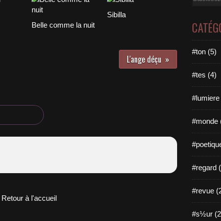
Sibilla
CATÉG
Belle comme la nuit
#ton (5)
L'ange déçu
#tes (4)
#lumiere 
#monde 
#poetique
#regard (
#revue (
Retour à l'accueil
#s½ur (2