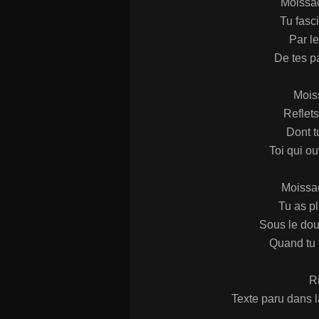
Moissac
Tu fasc
Par l
De tes p
Mois
Reflets
Dont tu
Toi qui ou
Moissac
Tu as pl
Sous le dou
Quand tu t
R
Texte paru dans l