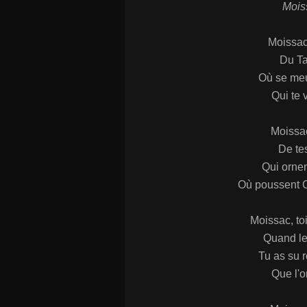
Mois
Moissac,
Du Ta
Où se meu
Qui te v
Moissac
De tes
Qui ornen
Où poussent C
Moissac, toi
Quand le 
Tu as su r
Que l'o