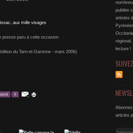
nombreus
publiée s
artistes 
Pyrénées
Occitanie
de presse paru à cette occasion
régional.
lecture !
édition du Tarn-et-Garonne - mars 2006)
SUIVE
NEWSL
epost
0
Abonnez-
articles 
Email